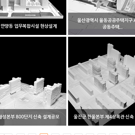
울산광역시 율동공공주택지구 
 안양동 업무복합시설 현상설계
공동주택...
월성본부 800단지 신축 설계공모
울진군 한울본부 제4상록관 신축