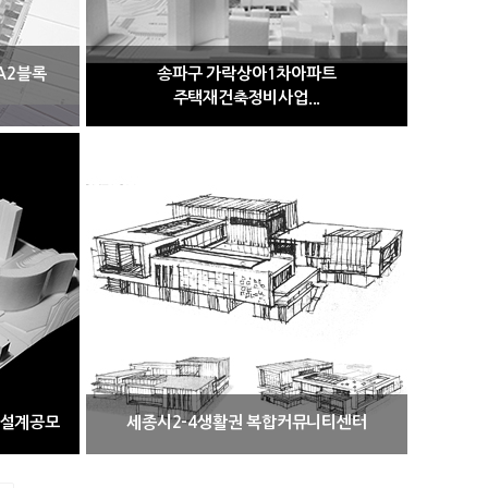
A2블록
송파구 가락상아1차아파트
주택재건축정비사업...
 설계공모
세종시2-4생활권 복합커뮤니티센터