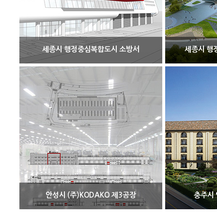
세종시 행정중심복합도시 소방서
세종시 행
안성시 (주)KODAKO 제3공장
충주시 