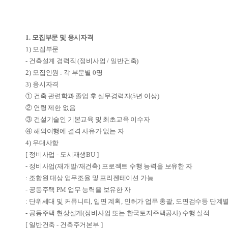
1.
모집부문 및 응시자격
1)
모집부문
-
건축설계 경력직
(
정비사업
/
일반건축
)
2)
모집인원
:
각 부문별
0
명
3)
응시자격
①
건축 관련학과 졸업 후 실무경력자
(5
년 이상
)
②
연령 제한 없음
③
건설기술인 기본교육 및 최초교육 이수자
④
해외여행에 결격 사유가 없는 자
4)
우대사항
[
정비사업
-
도시재생
BU ]
-
정비사업
(
재개발
/
재건축
)
프로젝트 수행 능력을 보유한 자
:
조합원 대상 업무조율 및 프리젠테이션 가능
-
공동주택
PM
업무 능력을 보유한 자
:
단위세대 및 커뮤니티
,
입면 계획
,
인허가 업무 총괄
,
도면검수등 단계별
-
공동주택 현상설계
(
정비사업 또는 한국토지주택공사
)
수행 실적
[
일반건축
-
건축주거본부
]