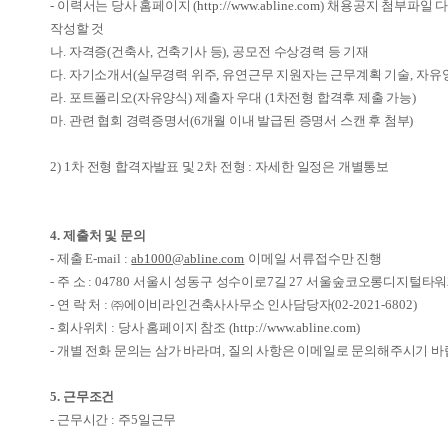
-
이력서는 당사 홈페이지
(
http://www.abline.com
)
채용공지 첨부파일 
작성할 것
나
.
자격증
(
건축사
,
건축기사 등
),
공모전 수상경력 등 기재
다
.
자기소개서
(
실무경력 위주
,
유연근무 지원자는 근무계획 기술
,
자유
라
.
포트폴리오
(
자유양식
)
제출자 우대
(1
차전형 합격후 제출 가능
)
마
.
관련 협회 경력증명서
(6
개월 이내 발급된 증명서 스캔 후 첨부
)
2) 1
차 전형 합격자발표 및
2
차 전형
:
자세한 일정은 개별통보
4.
제출처 및 문의
-
제출
E-mail :
ab1000@abline.com
이메일 서류접수만 진행
-
주 소
: 04780
서울시 성동구 성수이로
7
길
27
서울숲코오롱디지털타워
-
연 락 처
:
㈜
에이비라인건축사사무소 인사담당자
(02-2021-6802)
-
회사위치
:
당사 홈페이지 참조
(
http://www.abline.com
)
-
개별 전화 문의는 삼가 바라며
,
질의 사항은 이메일로 문의해주시기 
5.
근무조건
-
근무시간
:
주
5
일근무