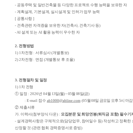
-
공동주택 및 일반건축물 등 다양한 프로젝트 수행 능력을 보유한 자
-
계획설계
,
기본설계
,
실시설계 및 인허가 업무 능력
[
공통사항
]
-
건축관련 자격증을 보유한 자
(
건축사
,
건축기사 등
)
- AI
설계 또는
AI
활용 능력이 우수한 자
2.
전형방법
1) 1
차전형
:
서류심사
(
개별통보
)
2) 2
차전형
:
면접
(
개별통보 후 조율
)
3.
전형절차 및 일정
1) 1
차 전형
①
일정
:
2026
년
04
월
13
일
(
월
) ~ 05
월
08
일
(
금
)
: E-mail
접수
ab1000@abline.com
(05
월
08
일 금요일 오후
5
시 마감
②
제출서류
가
.
이력서
(
첨부양식 다운
) :
모집분문 및 희망연봉
(
퇴직금 포함
)
필수기
-
설계경력사항은 구체적으로
(
담당업무
,
참여일수 등
)
작성하고 정확한
산정할 것
(
관련 협회 경력증명서로 증빙
)