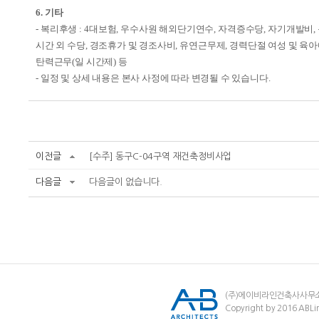
6.
기타
-
복리후생
: 4
대보험
,
우수사원 해외단기연수
,
자격증수당
,
자기개발비
,
시간 외 수당
,
경조휴가 및 경조사비
,
유연근무제
,
경력단절 여성 및 육아
탄력근무
(
일 시간제
)
등
-
일정 및 상세 내용은 본사 사정에 따라 변경될 수 있습니다
.
이전글
[수주] 동구C-04구역 재건축정비사업
다음글
다음글이 없습니다.
(주)에이비라인건축사사무
Copyright by 2016 ABLin