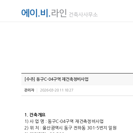
[수주] 동구C-04구역 재건축정비사업
관리자
2026-03-20 11:18:27
1.
건축개요
1)
사 업 명
:
동구
C-04
구역 재건축정비사업
2)
위 치
:
울산광역시 동구 전하동
301-5
번지 일원