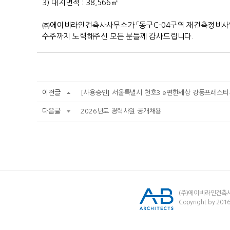
3)
대지면적
: 38,566
㎡
㈜
에이비라인건축사사무소가
「
동구
C-04
구역 재건축정비사
수주까지 노력해주신 모든 분들께 감사드립니다
.
이전글
[사용승인] 서울특별시 천호3 e편한세상 강동프레스
다음글
2026년도 경력사원 공개채용
(주)에이비라인건
Copyright by 2016 