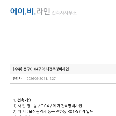
[수주] 동구C-04구역 재건축정비사업
관리자
2026-03-20 11:18:27
1.
건축개요
1)
사 업 명
:
동구
C-04
구역 재건축정비사업
2)
위 치
:
울산광역시 동구 전하동
301-5
번지 일원