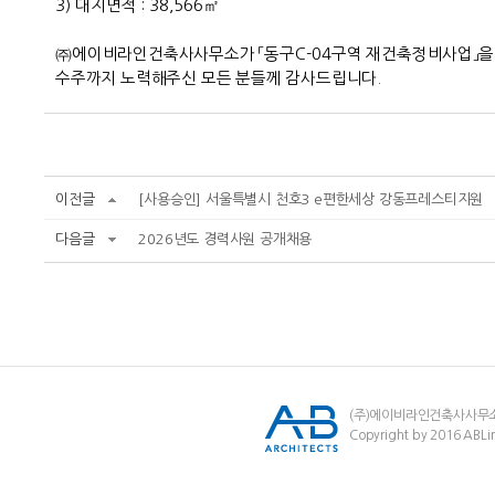
3)
대지면적
: 38,566
㎡
㈜
에이비라인건축사사무소가
「
동구
C-04
구역 재건축정비사업
」
을
수주까지 노력해주신 모든 분들께 감사드립니다
.
이전글
[사용승인] 서울특별시 천호3 e편한세상 강동프레스티지원
다음글
2026년도 경력사원 공개채용
(주)에이비라인건축사사무
Copyright by 2016 ABLin