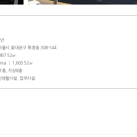
2년
│ 서울시 동대문구 휘경동 308-144
 367.52㎡
 Area │ 1,603.52㎡
하1층, 지상8층
근린생활시설, 업무시설